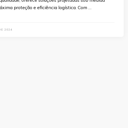
qualidade, oferece soluções projetadas sob medida
áxima proteção e eficiência logística. Com …
DE 2024