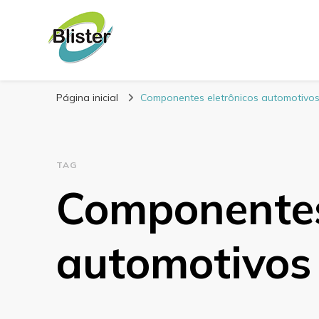
Blog Blister Emba
Referência em embalagens para alimentos
Página inicial
Componentes eletrônicos automotivo
TAG
Componentes
automotivos