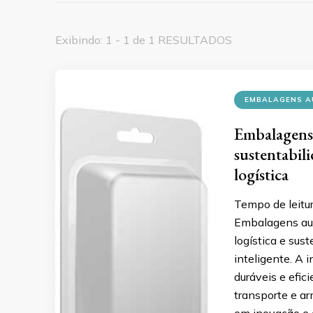
Exibindo: 1 - 1 de 1 RESULTADOS
EMBALAGENS A
Embalagens 
sustentabil
logística
Tempo de leitu
Embalagens aut
logística e sus
inteligente. A 
duráveis e efi
transporte e ar