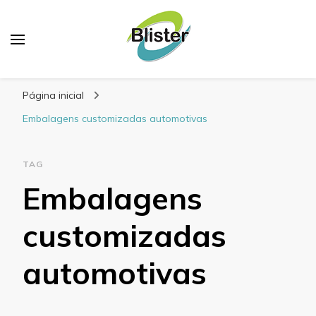
Blog Blister Embalagens
Referência em embalagens para alimentos
Página inicial
Embalagens customizadas automotivas
TAG
Embalagens
customizadas
automotivas