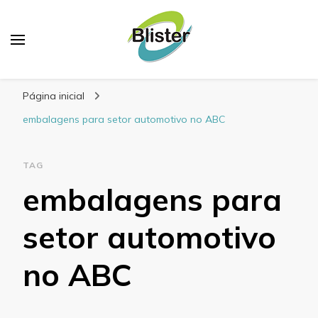
Blog Blister Embalagens
Referência em embalagens para alimentos
Página inicial
embalagens para setor automotivo no ABC
TAG
embalagens para
setor automotivo
no ABC