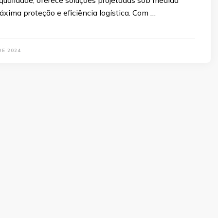
qualidade, oferece soluções projetadas sob medida
áxima proteção e eficiência logística. Com …
DE 2024