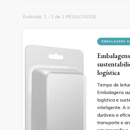
Exibindo: 1 - 1 de 1 RESULTADOS
EMBALAGENS A
Embalagens 
sustentabil
logística
Tempo de leitu
Embalagens aut
logística e sus
inteligente. A 
duráveis e efi
transporte e ar