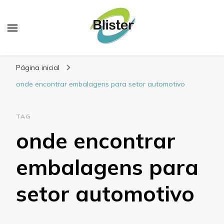
Blog Blister Embalagens
Referência em embalagens para alimentos
Página inicial
onde encontrar embalagens para setor automotivo
TAG
onde encontrar
embalagens para
setor automotivo