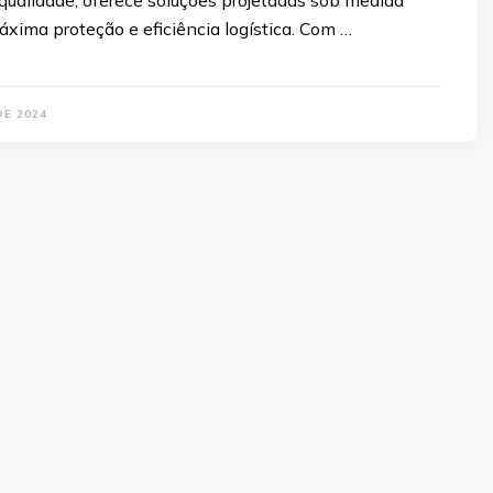
qualidade, oferece soluções projetadas sob medida
áxima proteção e eficiência logística. Com …
DE 2024