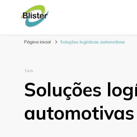
Blog Blister Emba
Referência em embalagens para alimentos
Página inicial
Soluções logísticas automotivas
TAG
Soluções log
automotivas