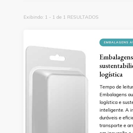
Exibindo: 1 - 1 de 1 RESULTADOS
EMBALAGENS A
Embalagens 
sustentabil
logística
Tempo de leitu
Embalagens aut
logística e sus
inteligente. A 
duráveis e efi
transporte e ar